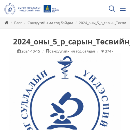
Блог
Санхүүгийн ил тод байдал
2024_оны_5_р_сарын_Төсвийн
2024_оны_5_р_сарын_Төсвийн
2024-10-15
Санхүүгийн ил тод байдал
374
уншсан