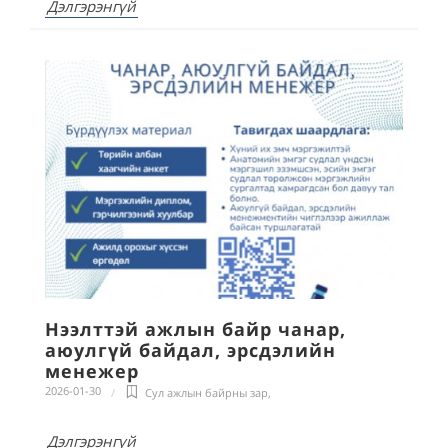
Дэлгэрэнгүй
Нээлттэй ажлын байр чанар,
аюулгүй байдал, эрсдэлийн
менежер
2026-01-30
Сул ажлын байрны зар
,
Дэлгэрэнгүй