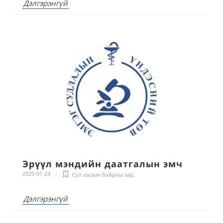
Дэлгэрэнгүй
Эрүүл мэндийн даатгалын эмч
2025-01-24
Сул ажлын байрны зар
,
Дэлгэрэнгүй