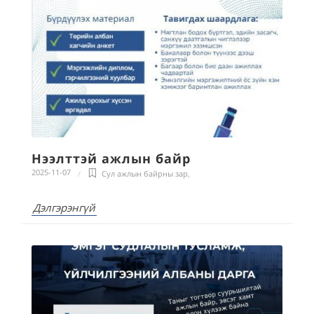
Нээлттэй ажлын байр
2025-11-07
Сул ажлын байрны зар
,
Дэлгэрэнгүй