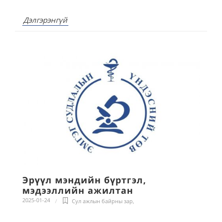
Дэлгэрэнгүй
Эрүүл мэндийн бүртгэл,
мэдээллийн ажилтан
2025-01-24
Сул ажлын байрны зар
,