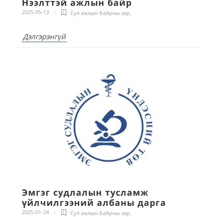
Нээлттэй ажлын байр
2025-05-13
Сул ажлын байрны зар
,
Дэлгэрэнгүй
Эмгэг судлалын тусламж
үйлчилгээний албаны дарга
2025-01-24
Сул ажлын байрны зар
,