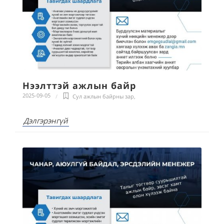
Нээлттэй ажлын байр
2025-09-05
Сул ажлын байрны зар
,
Дэлгэрэнгүй