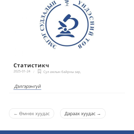
Статистикч
2025-01-24
Сул ажлын байрны зар
,
Дэлгэрэнгүй
←
Өмнөх хуудас
Дараах хуудас
→