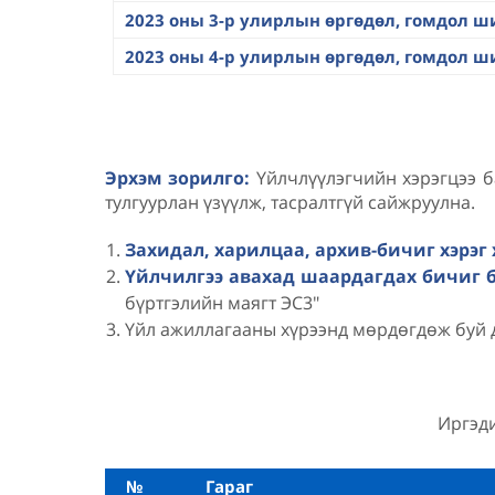
2023 оны 3-р улирлын өргөдөл, гомдол 
2023 оны 4-р улирлын өргөдөл, гомдол 
Эрхэм зорилго:
Үйлчлүүлэгчийн хэрэгцээ б
тулгуурлан үзүүлж, тасралтгүй сайжруулна.
Захидал, харилцаа, архив-бичиг хэрэг
Үйлчилгээ авахад шаардагдах бичиг 
бүртгэлийн маягт ЭС3"
Үйл ажиллагааны хүрээнд мөрдөгдөж буй 
Иргэди
№
Гараг