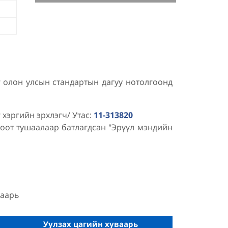
БИЕЛЭЛТ (2024-2027)
г олон улсын стандартын дагуу нотолгоонд
хэргийн эрхлэгч/ Утас:
11-313820
оот тушаалаар батлагдсан "Эрүүл мэндийн
ваарь
Уулзах цагийн хуваарь