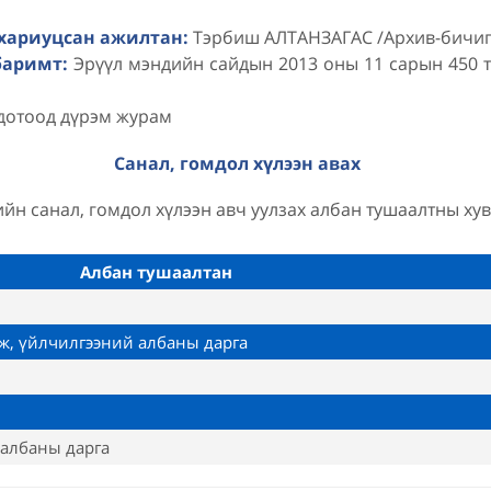
 хариуцсан ажилтан:
Тэрбиш АЛТАНЗАГАС /Архив-бичиг 
баримт:
Эрүүл мэндийн сайдын 2013 оны 11 сарын 450 т
дотоод дүрэм журам
Санал, гомдол хүлээн авах
йн санал, гомдол хүлээн авч уулзах албан тушаалтны ху
Албан тушаалтан
ж, үйлчилгээний албаны дарга
 албаны дарга