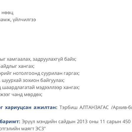
 чадвартай хүний нөөц
ламж, үйлчилгээ
ыг хамгаалах, задруулахгүй байх;
айдлыг хангах;
рийг нотолгоонд суурилан гаргах;
, шуурхай зохион байгуулах;
д шаардлагатай мэдээллээр хангах;
жээг чанд мөрдөх;
эг хариуцсан ажилтан:
Тэрбиш АЛТАНЗАГАС /Архив-б
 баримт:
Эрүүл мэндийн сайдын 2013 оны 11 сарын 450 
ртгэлийн маягт ЭС3"