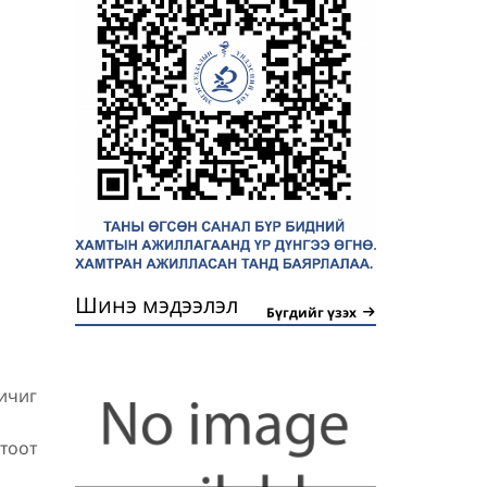
Шинэ мэдээлэл
Бүгдийг үзэх
ичиг
тоот