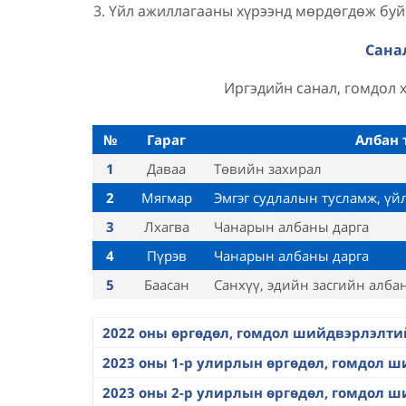
Үйл ажиллагааны хүрээнд мөрдөгдөж буй
Сана
Иргэдийн санал, гомдол 
№
Гараг
Албан 
1
Даваа
Төвийн захирал
2
Мягмар
Эмгэг судлалын тусламж, үй
3
Лхагва
Чанарын албаны дарга
4
Пүрэв
Чанарын албаны дарга
5
Баасан
Санхүү, эдийн засгийн алба
2022 оны өргөдөл, гомдол шийдвэрлэлти
2023 оны 1-р улирлын өргөдөл, гомдол 
2023 оны 2-р улирлын өргөдөл, гомдол 