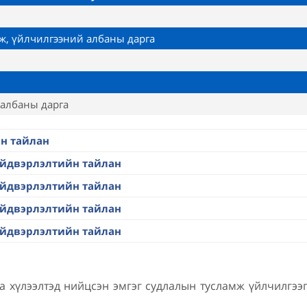
ж, үйлчилгээний албаны дарга
 албаны дарга
н тайлан
ийдвэрлэлтийн тайлан
ийдвэрлэлтийн тайлан
ийдвэрлэлтийн тайлан
ийдвэрлэлтийн тайлан
а хүлээлтэд нийцсэн эмгэг судлалын тусламж үйлчилгээ