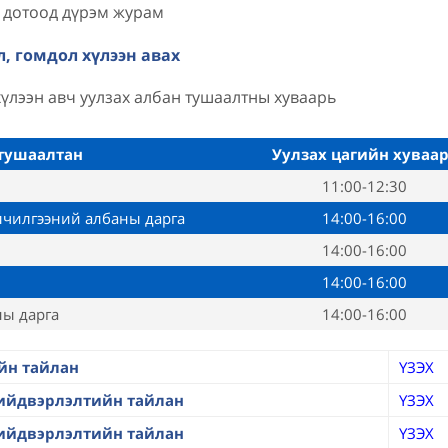
 дотоод дүрэм журам
л, гомдол хүлээн авах
хүлээн авч уулзах албан тушаалтны хуваарь
тушаалтан
Уулзах цагийн хуваа
11:00-12:30
лчилгээний албаны дарга
14:00-16:00
14:00-16:00
14:00-16:00
ны дарга
14:00-16:00
йн тайлан
ҮЗЭХ
шийдвэрлэлтийн тайлан
ҮЗЭХ
шийдвэрлэлтийн тайлан
ҮЗЭХ