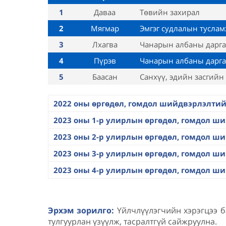
1
Даваа
Төвийн захирал
2
Мягмар
Эмгэг судлалын туслам
3
Лхагва
Чанарын албаны дарга
4
Пүрэв
Чанарын албаны дарга
5
Баасан
Санхүү, эдийн засгийн
2022 оны өргөдөл, гомдол шийдвэрлэлтий
2023 оны 1-р улирлын өргөдөл, гомдол ш
2023 оны 2-р улирлын өргөдөл, гомдол ш
2023 оны 3-р улирлын өргөдөл, гомдол ш
2023 оны 4-р улирлын өргөдөл, гомдол ш
Эрхэм зорилго:
Үйлчлүүлэгчийн хэрэгцээ б
тулгуурлан үзүүлж, тасралтгүй сайжруулна.