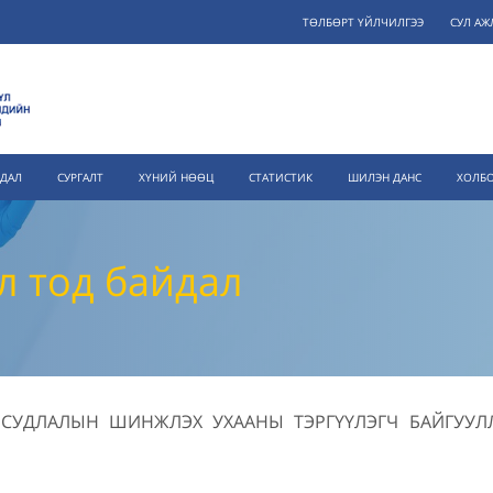
ТӨЛБӨРТ ҮЙЛЧИЛГЭЭ
СУЛ АЖ
ЙДАЛ
СУРГАЛТ
ХҮНИЙ НӨӨЦ
СТАТИСТИК
ШИЛЭН ДАНС
ХОЛБО
л тод байдал
СУДЛАЛЫН ШИНЖЛЭХ УХААНЫ ТЭРГҮҮЛЭГЧ БАЙГУУЛ