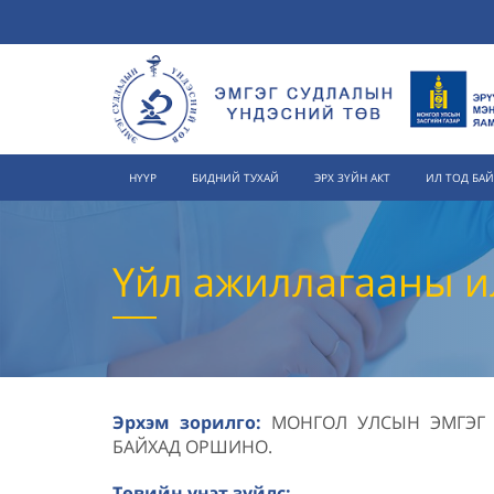
НҮҮР
БИДНИЙ ТУХАЙ
ЭРХ ЗҮЙН АКТ
ИЛ ТОД БА
Үйл ажиллагааны и
Эрхэм зорилго:
МОНГОЛ УЛСЫН ЭМГЭГ 
БАЙХАД ОРШИНО.
Төвийн үнэт зүйлс: