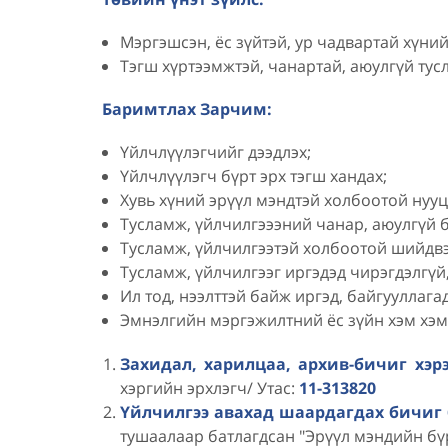
Мэргэшсэн, ёс зүйтэй, ур
Тэгш хүртээмжтэй, чанартай, аюулгүй тус
Баримтлах Зарчим:
Үйлчлүүлэгчийг дээдлэх;
Үйлчлүүлэгч бүрт эрх тэгш хандах;
Хувь хүний эрүүл мэндтэй холбоотой нууц
Тусламж, үйлчилгэээний чанар, аюулгүй б
Тусламж, үйлчилгээтэй холбоотой шийдвэ
Тусламж, үйлчилгээг иргэдэд чирэгдэлгүй
Ил тод, нээлттэй байж иргэд, байгууллага
Эмнэлгийн мэргэжилтний ёс зүйн хэм хэм
Захидал, харилцаа, архив-бичиг хэр
хэргийн эрхлэгч/ Утас:
11-313820
Үйлчилгээ авахад шаардагдах бичиг
тушаалаар батлагдсан "Эрүүл мэндийн бү