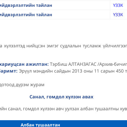
шийдвэрлэлтийн тайлан
ҮЗЭХ
шийдвэрлэлтийн тайлан
ҮЗЭХ
а хүлээлтэд нийцсэн эмгэг судлалын тусламж үйлчилгээ
 хариуцсан ажилтан:
Тэрбиш АЛТАНЗАГАС /Архив-бичиг 
баримт:
Эрүүл мэндийн сайдын 2013 оны 11 сарын 450 т
дотоод дүрэм журам
Санал, гомдол хүлээн авах
йн санал, гомдол хүлээн авч уулзах албан тушаалтны ху
Албан тушаалтан