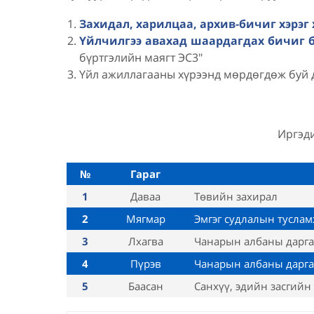
Захидал, харилцаа, архив-бичиг хэрэг
Үйлчилгээ авахад шаардагдах бичиг 
бүртгэлийн маягт ЭС3"
Үйл ажиллагааны хүрээнд мөрдөгдөж буй 
Иргэди
№
Гараг
1
Даваа
Төвийн захирал
2
Мягмар
Эмгэг судлалын туслам
3
Лхагва
Чанарын албаны дарга
4
Пүрэв
Чанарын албаны дарга
5
Баасан
Санхүү, эдийн засгийн