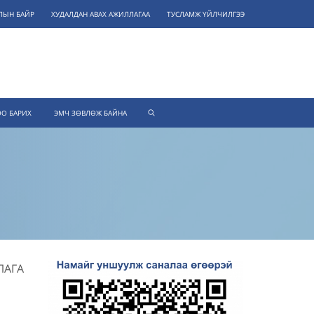
ЛЫН БАЙР
ХУДАЛДАН АВАХ АЖИЛЛАГАА
ТУСЛАМЖ ҮЙЛЧИЛГЭЭ
О БАРИХ
ЭМЧ ЗӨВЛӨЖ БАЙНА
ЛАГА