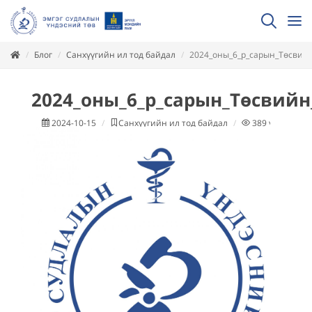
Блог
Санхүүгийн ил тод байдал
2024_оны_6_р_сарын_Төсвийн
2024_оны_6_р_сарын_Төсвийн
2024-10-15
Санхүүгийн ил тод байдал
389
уншсан