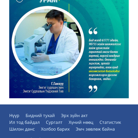
Нүүр
Бидний тухай
Эрх зүйн акт
Ил тод байдал
Сургалт
Хүний нөөц
Статистик
Шилэн данс
Холбоо барих
Эмч зөвлөж байна