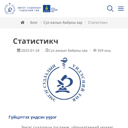
Блог
Сул ажлын байрны зар
Статистикч
Статистикч
2025-01-24
Сул ажлын байрны зар
359
уншсан
Гүйцэтгэх үндсэн үүрэг
Эмгэг судлалын тусламж, үйлчилгээний мэдээг