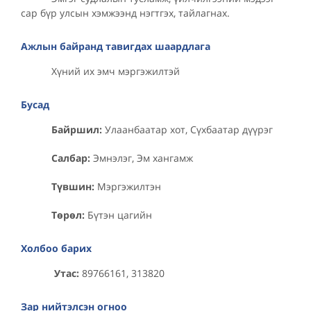
сар бүр улсын хэмжээнд нэгтгэх, тайлагнах.
Ажлын байранд тавигдах шаардлага
Хүний их эмч мэргэжилтэй
Бусад
Байршил:
Улаанбаатар хот, Сүхбаатар дүүрэг
Салбар:
Эмнэлэг, Эм хангамж
Түвшин:
Мэргэжилтэн
Төрөл:
Бүтэн цагийн
Холбоо барих
Утас:
89766161, 313820
Зар нийтэлсэн огноо