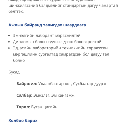
шинжилгээний бэлдмэлийг стандартын дагуу чанартай
бэлтгэх.
Ажлын байранд тавигдах шаардлага
Эмнэлгийн лаборант мэргэжилтэй
Дипломын болон түүнээс дээш боловсролтой
Эд, эсийн лабораторийн техникчийн төрөлжсөн
мэргэшлийн сургалтад хамрагдсан бол давуу тал
болно
Бусад
Байршил:
Улаанбаатар хот, Сүхбаатар дүүрэг
Салбар:
Эмнэлэг, Эм хангамж
Төрөл:
Бүтэн цагийн
Холбоо барих