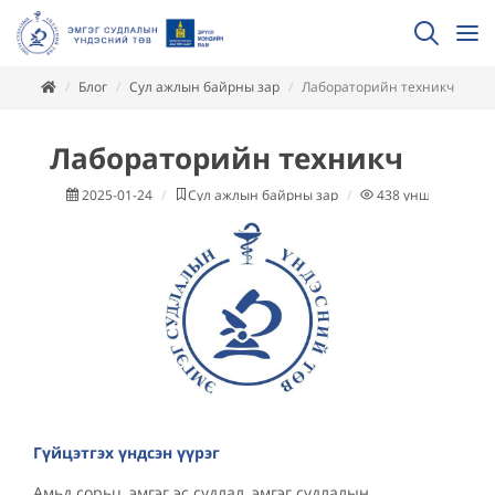
Блог
Сул ажлын байрны зар
Лабораторийн техникч
Лабораторийн техникч
2025-01-24
Сул ажлын байрны зар
438
уншсан
Гүйцэтгэх үндсэн үүрэг
Амьд сорьц, эмгэг эс судлал, эмгэг судлалын