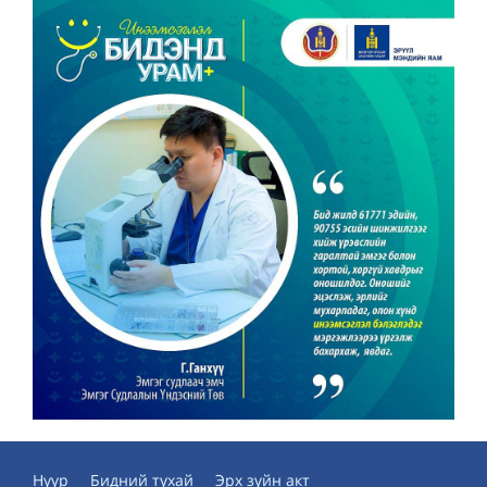
Нүүр
Бидний тухай
Эрх зүйн акт