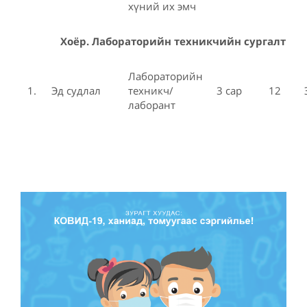
хүний их эмч
Хоёр. Лабораторийн техникчийн сургалт
Лабораторийн
1.
Эд судлал
техникч/
3 сар
12
лаборант