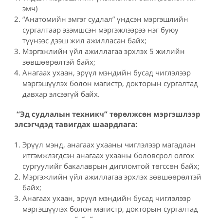
эмч)
“Анатомийн эмгэг судлал” үндсэн мэргэшлийн
сургалтаар эзэмшсэн мэргэжлээрээ нэг буюу
түүнээс дээш жил ажилласан байх;
Мэргэжлийн үйл ажиллагаа эрхлэх 5 жилийн
зөвшөөрөлтэй байх;
Анагаах ухаан, эрүүл мэндийн бусад чиглэлээр
мэргэшүүлэх болон магистр, докторын сургалтад
давхар элсээгүй байх.
“Эд судлалын техникч”
төрөлжсөн мэргэшлээр
элсэгчдэд т
авигдах шаардлага:
Эрүүл мэнд, анагаах ухааны чиглэлээр магадлан
итгэмжлэгдсэн анагаах ухааны боловсрол олгох
сургуулийг бакалаврын дипломтой төгссөн байх;
Мэргэжлийн үйл ажиллагаа эрхлэх зөвшөөрөлтэй
байх;
Анагаах ухаан, эрүүл мэндийн бусад чиглэлээр
мэргэшүүлэх болон магистр, докторын сургалтад