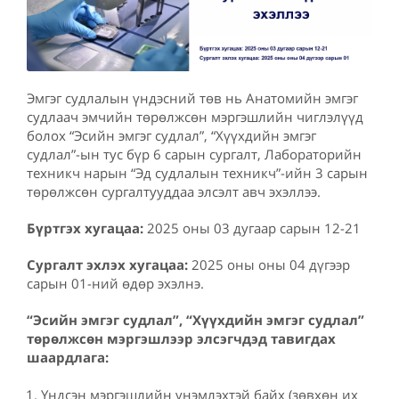
Эмгэг судлалын үндэсний төв нь Анатомийн эмгэг
судлаач эмчийн төрөлжсөн мэргэшлийн чиглэлүүд
болох “Эсийн эмгэг судлал”, “Хүүхдийн эмгэг
судлал”-ын тус бүр 6 сарын сургалт, Лабораторийн
техникч нарын “Эд судлалын техникч”-ийн 3 сарын
төрөлжсөн сургалтууддаа элсэлт авч эхэллээ.
Бүртгэх хугацаа:
2025 оны 03 дугаар сарын 12-21
Сургалт эхлэх хугацаа:
2025 оны оны 04 дүгээр
сарын 01-ний өдөр эхэлнэ.
“
Эсийн эмгэг судлал”, “Хүүхдийн эмгэг судлал”
төрөлжсөн мэргэшлээр элсэгчдэд т
авигдах
шаардлага:
Үндсэн мэргэшлийн үнэмлэхтэй байх (зөвхөн их