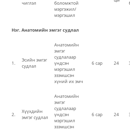
чиглэл
боломжтой
мэргэжил/
мэргэшил
Нэг. Анатомийн эмгэг судла
л
Анатомийн
эмгэг
судлалаар
Эсийн эмгэг
1.
үндсэн
6 сар
24
судлал
мэргэшил
эзэмшсэн
хүний их эмч
Анатомийн
эмгэг
судлалаар
Хүүхдийн
2.
үндсэн
6 сар
24
эмгэг судлал
мэргэшил
эзэмшсэн