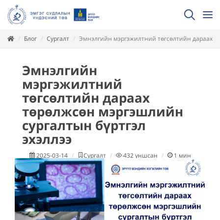
Блог
Сургалт
Эмнэлгийн мэргэжилтний төгсөлтийн дараах тө
Эмнэлгийн
мэргэжилтний
төгсөлтийн дараах
төрөлжсөн мэргэшлийн
сургалтын бүртгэл
эхэллээ
2025-03-14
Сургалт
432
уншсан
1
минут уншин