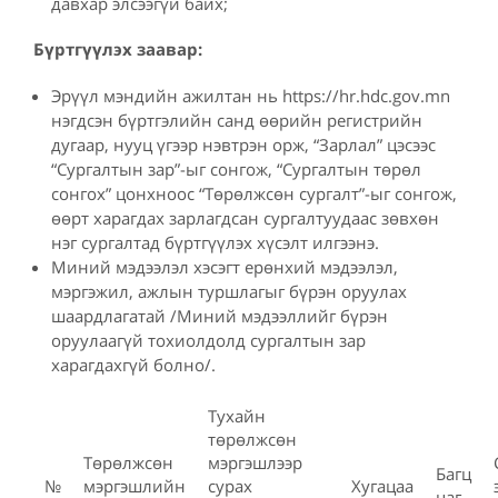
давхар элсээгүй байх;
Бүртгүүлэх заавар:
Эрүүл мэндийн ажилтан нь https://hr.hdc.gov.mn
нэгдсэн бүртгэлийн санд өөрийн регистрийн
дугаар, нууц үгээр нэвтрэн орж, “Зарлал” цэсээс
“Сургалтын зар”-ыг сонгож, “Сургалтын төрөл
сонгох” цонхноос “Төрөлжсөн сургалт”-ыг сонгож,
өөрт харагдах зарлагдсан сургалтуудаас зөвхөн
нэг сургалтад бүртгүүлэх хүсэлт илгээнэ.
Миний мэдээлэл хэсэгт ерөнхий мэдээлэл,
мэргэжил, ажлын туршлагыг бүрэн оруулах
шаардлагатай /Миний мэдээллийг бүрэн
оруулаагүй тохиолдолд сургалтын зар
харагдахгүй болно/.
Тухайн
төрөлжсөн
Төрөлжсөн
мэргэшлээр
Багц
№
мэргэшлийн
сурах
Хугацаа
цаг