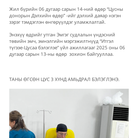
Жил бүрийн 06 дугаар сарын 14-ний өдөр “Цусны
донорын Дэлхийн өдөр” -ийг дэлхий даяар нэгэн
зэрэг тэмдэглэн өнгөрүүлдэг уламжлалтай.
Энэхүү өдрийг утган Эмгэг судлалын үндэсний
төвийн эмч, эмнэлгийн мэргэжилтнүүд “Итгэл
түгээе-Цусаа бэлэглэе” үйл ажиллагааг 2025 оны 06
дугаар сарын 13-ны өдөр зохион байгууллаа.
ТАНЫ ӨГСӨН ЦУС 3 ХҮНД АМЬДРАЛ БЭЛЭГЛЭНЭ.