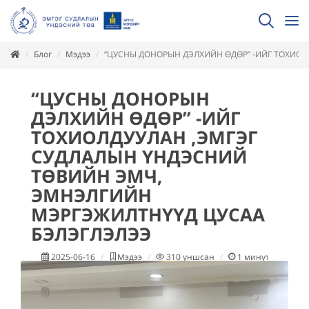
Блог
Мэдээ
“ЦУСНЫ ДОНОРЫН ДЭЛХИЙН ӨДӨР” -ИЙГ ТОХИО
“ЦУСНЫ ДОНОРЫН
ДЭЛХИЙН ӨДӨР” -ИЙГ
ТОХИОЛДУУЛАН ,ЭМГЭГ
СУДЛАЛЫН ҮНДЭСНИЙ
ТӨВИЙН ЭМЧ,
ЭМНЭЛГИЙН
МЭРГЭЖИЛТНҮҮД ЦУСАА
БЭЛЭГЛЭЛЭЭ
2025-06-16
Мэдээ
310
уншсан
1
минут уншина