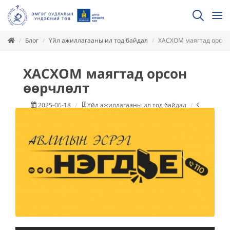
Блог
Үйл ажиллагааны ил тод байдал
ХАСХОМ маягтад орсон
ХАСХОМ маягтад орсон
өөрчлөлт
2025-06-18
Үйл ажиллагааны ил тод байдал
257
унш