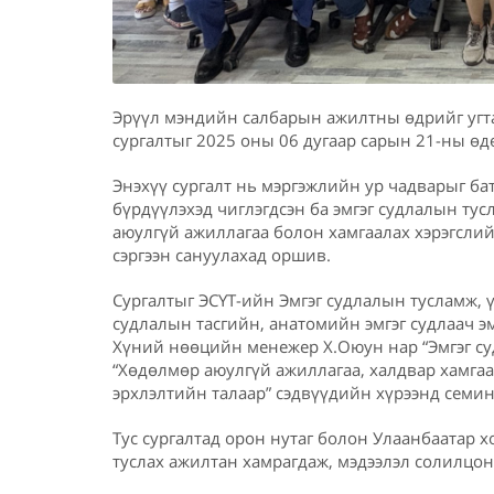
Эрүүл мэндийн салбарын ажилтны өдрийг угта
сургалтыг 2025 оны 06 дугаар сарын 21-ны өд
Энэхүү сургалт нь мэргэжлийн ур чадварыг бат
бүрдүүлэхэд чиглэгдсэн ба эмгэг судлалын ту
аюулгүй ажиллагаа болон хамгаалах хэрэгслий
сэргээн сануулахад оршив.
Сургалтыг ЭСҮТ-ийн Эмгэг судлалын тусламж,
судлалын тасгийн, анатомийн эмгэг судлаач э
Хүний нөөцийн менежер Х.Оюун нар “Эмгэг су
“Хөдөлмөр аюулгүй ажиллагаа, халдвар хамга
эрхлэлтийн талаар” сэдвүүдийн хүрээнд семин
Тус сургалтад орон нутаг болон Улаанбаатар 
туслах ажилтан хамрагдаж, мэдээлэл солилцон