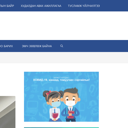
ЛЫН БАЙР
ХУДАЛДАН АВАХ АЖИЛЛАГАА
ТУСЛАМЖ ҮЙЛЧИЛГЭЭ
О БАРИХ
ЭМЧ ЗӨВЛӨЖ БАЙНА