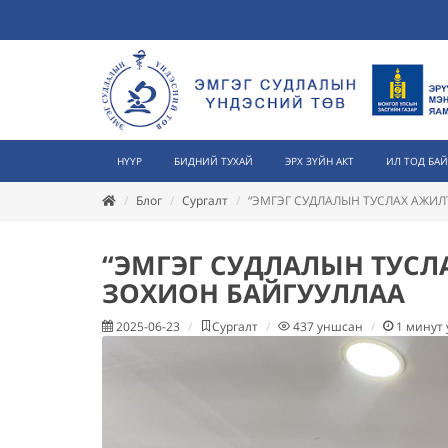
НҮҮР
БИДНИЙ ТУХАЙ
ЭРХ ЗҮЙН АКТ
ИЛ ТОД БА
Блог
Сургалт
“ЭМГЭГ СУДЛАЛЫН ТУСЛАХ АЖИЛ
“ЭМГЭГ СУДЛАЛЫН ТУСЛ
ЗОХИОН БАЙГУУЛЛАА
2025-06-23
Сургалт
437
уншсан
1
минут