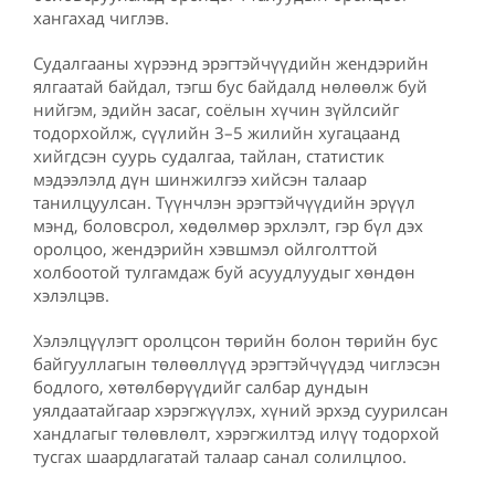
хангахад чиглэв.
Судалгааны хүрээнд эрэгтэйчүүдийн жендэрийн
ялгаатай байдал, тэгш бус байдалд нөлөөлж буй
нийгэм, эдийн засаг, соёлын хүчин зүйлсийг
тодорхойлж, сүүлийн 3–5 жилийн хугацаанд
хийгдсэн суурь судалгаа, тайлан, статистик
мэдээлэлд дүн шинжилгээ хийсэн талаар
танилцуулсан. Түүнчлэн эрэгтэйчүүдийн эрүүл
мэнд, боловсрол, хөдөлмөр эрхлэлт, гэр бүл дэх
оролцоо, жендэрийн хэвшмэл ойлголттой
холбоотой тулгамдаж буй асуудлуудыг хөндөн
хэлэлцэв.
Хэлэлцүүлэгт оролцсон төрийн болон төрийн бус
байгууллагын төлөөллүүд эрэгтэйчүүдэд чиглэсэн
бодлого, хөтөлбөрүүдийг салбар дундын
уялдаатайгаар хэрэгжүүлэх, хүний эрхэд суурилсан
хандлагыг төлөвлөлт, хэрэгжилтэд илүү тодорхой
тусгах шаардлагатай талаар санал солилцлоо.