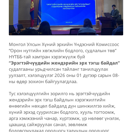
Монгол Улсын Хүний эрхийн Үндэсний Комиссоос
“Орон нутгийн хөгжлийн бодлого, судлалын төв”
НҮТББ-тай хамтран хэрэгжүүлж буй
“Эрэгтэйчүүдийн жендэрийн эрх тэгш байдал”
судалгааны урьдчилсан тайланг танилцуулах
уулзалт, хэлэлцүүлэг 2026 оны 01 дүгээр сарын 08-
ны өдөр зохион байгуулагдлаа.
Тус хэлэлцүүлгийн зорилго нь эрэгтэйчүүдийн
жендэрийн эрх тэгш байдлын хэрэгжилтийн
өнөөгийн нөхцөл байдалд дүн шинжилгээ хийж,
хүний эрхэд суурилсан бодлого, хууль тогтоомж,
арга хэмжээний чанар, хүртээмж, үр нөлөөг үнэлэх,
цаашид сайжруулах санал, зөвлөмж
боловсруулахад оролцогч талуудын оролцоог