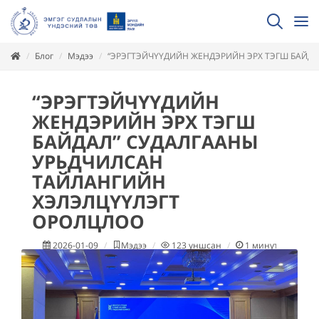
Блог
Мэдээ
“ЭРЭГТЭЙЧҮҮДИЙН ЖЕНДЭРИЙН ЭРХ ТЭГШ БАЙД
“ЭРЭГТЭЙЧҮҮДИЙН
ЖЕНДЭРИЙН ЭРХ ТЭГШ
БАЙДАЛ” СУДАЛГААНЫ
УРЬДЧИЛСАН
ТАЙЛАНГИЙН
ХЭЛЭЛЦҮҮЛЭГТ
ОРОЛЦЛОО
2026-01-09
Мэдээ
123
уншсан
1
минут уншина