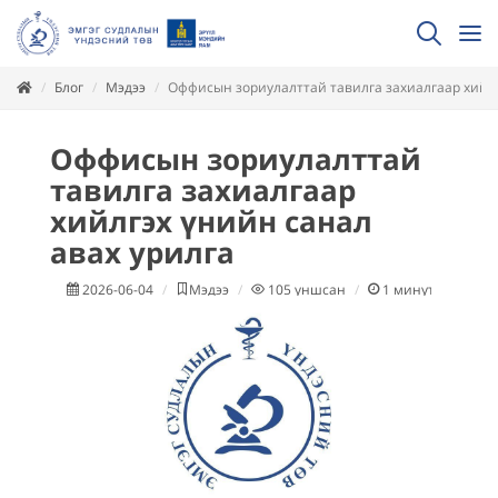
Блог
Мэдээ
Оффисын зориулалттай тавилга захиалгаар хийлг
Оффисын зориулалттай
тавилга захиалгаар
хийлгэх үнийн санал
авах урилга
2026-06-04
Мэдээ
105
уншсан
1
минут уншина