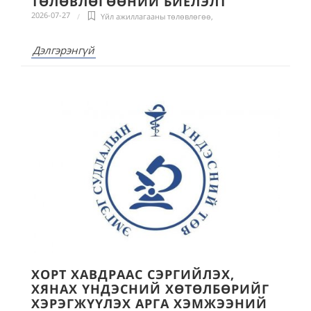
ТӨЛӨВЛӨГӨӨНИЙ БИЕЛЭЛТ
2026-07-27
Үйл ажиллагааны төлөвлөгөө
,
Дэлгэрэнгүй
ХОРТ ХАВДРААС СЭРГИЙЛЭХ,
ХЯНАХ ҮНДЭСНИЙ ХӨТӨЛБӨРИЙГ
ХЭРЭГЖҮҮЛЭХ АРГА ХЭМЖЭЭНИЙ