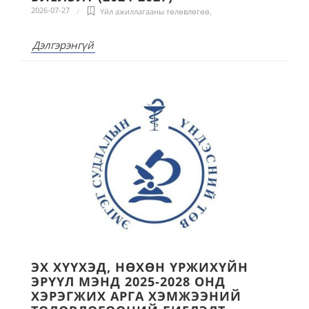
2026-07-27
Үйл ажиллагааны төлөвлөгөө
,
Дэлгэрэнгүй
ЭХ ХҮҮХЭД, НӨХӨН ҮРЖИХҮЙН
ЭРҮҮЛ МЭНД 2025-2028 ОНД
ХЭРЭГЖИХ АРГА ХЭМЖЭЭНИЙ