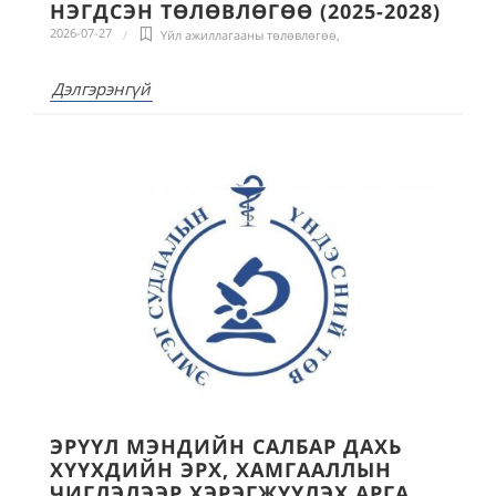
НЭГДСЭН ТӨЛӨВЛӨГӨӨ (2025-2028)
2026-07-27
Үйл ажиллагааны төлөвлөгөө
,
Дэлгэрэнгүй
ЭРҮҮЛ МЭНДИЙН САЛБАР ДАХЬ
ХҮҮХДИЙН ЭРХ, ХАМГААЛЛЫН
ЧИГЛЭЛЭЭР ХЭРЭГЖҮҮЛЭХ АРГА