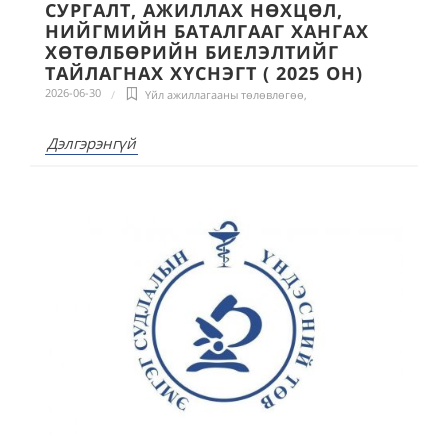
СУРГАЛТ, АЖИЛЛАХ НӨХЦӨЛ,
НИЙГМИЙН БАТАЛГААГ ХАНГАХ
ХӨТӨЛБӨРИЙН БИЕЛЭЛТИЙГ
ТАЙЛАГНАХ ХҮСНЭГТ ( 2025 ОН)
2026-06-30
Үйл ажиллагааны төлөвлөгөө
,
Дэлгэрэнгүй