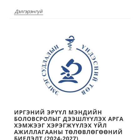
Дэлгэрэнгүй
ИРГЭНИЙ ЭРҮҮЛ МЭНДИЙН
БОЛОВСРОЛЫГ ДЭЭШЛҮҮЛЭХ АРГА
ХЭМЖЭЭГ ХЭРЭГЖҮҮЛЭХ ҮЙЛ
АЖИЛЛАГААНЫ ТӨЛӨВЛӨГӨӨНИЙ
БИЕЛЭЛТ (2024-2027)