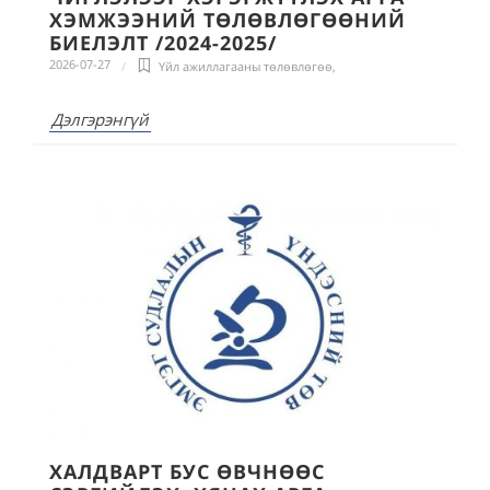
ХЭМЖЭЭНИЙ ТӨЛӨВЛӨГӨӨНИЙ
БИЕЛЭЛТ /2024-2025/
2026-07-27
Үйл ажиллагааны төлөвлөгөө
,
Дэлгэрэнгүй
ХАЛДВАРТ БУС ӨВЧНӨӨС