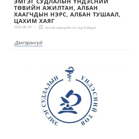
ЭМГЭГ СУДЛАЛЫН ҮНДЭСНИЙ
ТӨВИЙН АЖИЛТАН, АЛБАН
ХААГЧДЫН НЭРС, АЛБАН ТУШААЛ,
ЦАХИМ ХАЯГ
2026-06-29
Хүний нөөцийн ил тод байдал
,
Дэлгэрэнгүй