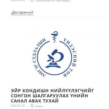
Санхүүгийн ил тод байдал
,
Дэлгэрэнгүй
ЭЙР КОНДИШН НИЙЛҮҮЛЭГЧИЙГ
СОНГОН ШАЛГАРУУЛАХ ҮНИЙН
САНАЛ АВАХ ТУХАЙ
2026-07-28
Мэдээ
,