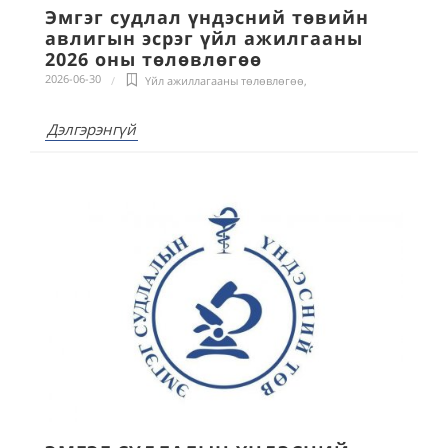
Эмгэг судлал үндэсний төвийн
авлигын эсрэг үйл ажилгааны
2026 оны төлөвлөгөө
2026-06-30
Үйл ажиллагааны төлөвлөгөө
,
Дэлгэрэнгүй