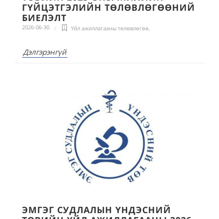
ГҮЙЦЭТГЭЛИЙН ТӨЛӨВЛӨГӨӨНИЙ
БИЕЛЭЛТ
2026-06-30
Үйл ажиллагааны төлөвлөгөө
,
Дэлгэрэнгүй
ЭМГЭГ СУДЛАЛЫН ҮНДЭСНИЙ