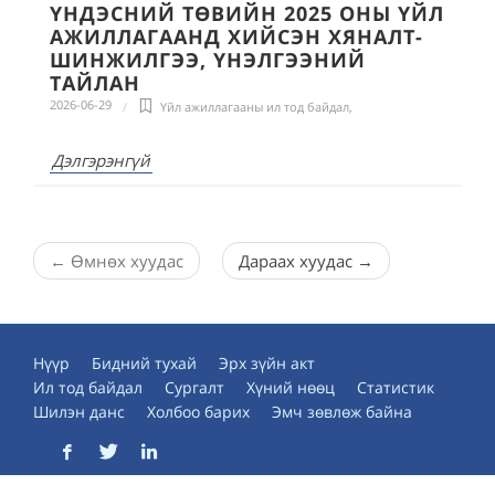
ҮНДЭСНИЙ ТӨВИЙН 2025 ОНЫ ҮЙЛ
АЖИЛЛАГААНД ХИЙСЭН ХЯНАЛТ-
ШИНЖИЛГЭЭ, ҮНЭЛГЭЭНИЙ
ТАЙЛАН
2026-06-29
Үйл ажиллагааны ил тод байдал
,
Дэлгэрэнгүй
←
Өмнөх хуудас
Дараах хуудас
→
Нүүр
Бидний тухай
Эрх зүйн акт
Ил тод байдал
Сургалт
Хүний нөөц
Статистик
Шилэн данс
Холбоо барих
Эмч зөвлөж байна