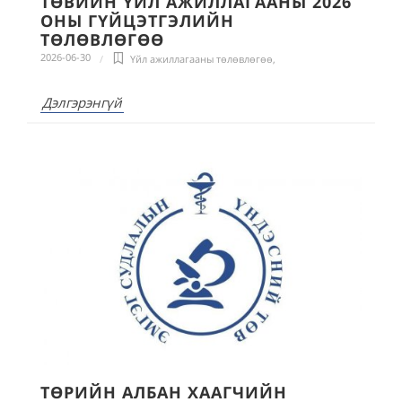
ТӨВИЙН ҮЙЛ АЖИЛЛАГААНЫ 2026
ОНЫ ГҮЙЦЭТГЭЛИЙН
ТӨЛӨВЛӨГӨӨ
2026-06-30
Үйл ажиллагааны төлөвлөгөө
,
Дэлгэрэнгүй
ТӨРИЙН АЛБАН ХААГЧИЙН