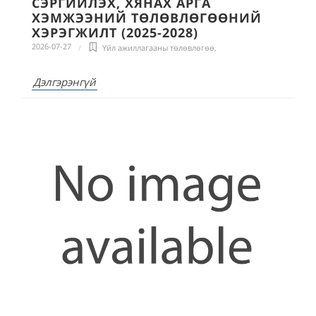
СЭРГИЙЛЭХ, ХЯНАХ АРГА
ХЭМЖЭЭНИЙ ТӨЛӨВЛӨГӨӨНИЙ
ХЭРЭГЖИЛТ (2025-2028)
2026-07-27
Үйл ажиллагааны төлөвлөгөө
,
Дэлгэрэнгүй